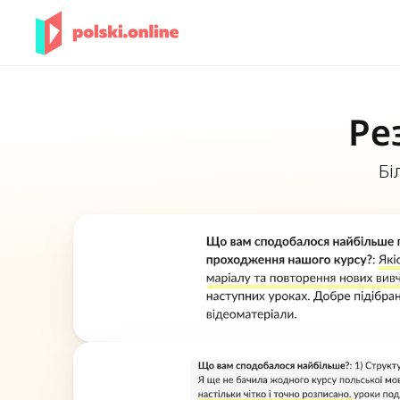
Ре
Бі