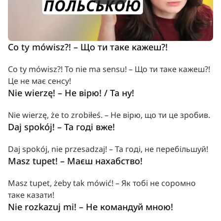
Docs
Co ty mówisz?! – Що ти таке кажеш?!
About
Co ty mówisz?! To nie ma sensu! – Що ти таке кажеш?! 
Це не має сенсу!
COMMUNITY
Nie wierzę! – Не вірю! / Та ну!
Join
Nie wierzę, że to zrobiłeś. – Не вірю, що ти це зробив.
Daj spokój! – Та годі вже!
Events
Daj spokój, nie przesadzaj! – Та годі, не перебільшуй!
Experts
Masz tupet! – Маєш нахабство!
УКР
/
РУС
Masz tupet, żeby tak mówić! – Як тобі не соромно 
Індивідуальні уроки
таке казати!
Наш блог
Nie rozkazuj mi! – Не командуй мною!