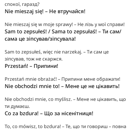
спокої, гаразд?
Nie mieszaj się! – Не втручайся!
Nie mieszaj się w moje sprawy! – Не лізь у мої справи!
Sam to zepsułeś! / Sama to zepsułaś! – Ти сам/
сама це зіпсував/зіпсувала!
Sam to zepsułeś, więc nie narzekaj. – Ти сам це 
зіпсував, тож не скаржся.
Przestań! – Припини!
Przestań mnie obrażać! – Припини мене ображати!
Nie obchodzi mnie to! – Мене це не цікавить!
Nie obchodzi mnie, co myślisz. – Мене не цікавить, що 
ти думаєш.
Co za bzdura! – Що за нісенітниця!
To, co mówisz, to bzdura! – Те, що ти говориш – повна 