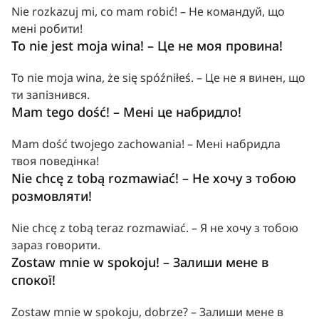
Nie rozkazuj mi, co mam robić! – Не командуй, що 
мені робити!
To nie jest moja wina! – Це не моя провина!
To nie moja wina, że się spóźniłeś. – Це не я винен, що 
ти запізнився.
Mam tego dość! – Мені це набридло!
Mam dość twojego zachowania! – Мені набридла 
твоя поведінка!
Nie chcę z tobą rozmawiać! – Не хочу з тобою 
розмовляти!
Nie chcę z tobą teraz rozmawiać. – Я не хочу з тобою 
зараз говорити.
Zostaw mnie w spokoju! – Залиши мене в 
спокої!
Zostaw mnie w spokoju, dobrze? – Залиши мене в 