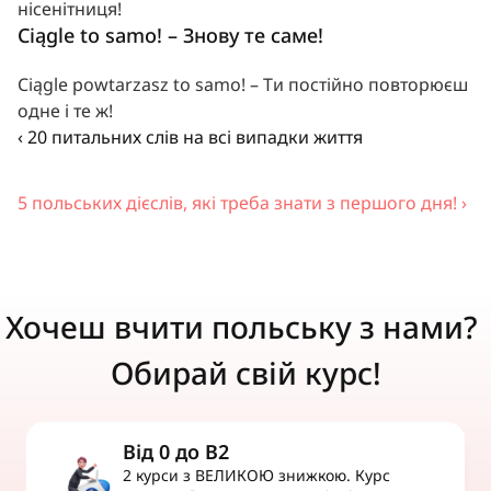
нісенітниця!
Ciągle to samo! – Знову те саме!
Ciągle powtarzasz to samo! – Ти постійно повторюєш 
одне і те ж!
‹ 20 питальних слів на всі випадки життя
5 польських дієслів, які треба знати з першого дня! ›
Хочеш вчити польську з нами? 
Обирай свій курс!
Від 0 до B2
2 курси з ВЕЛИКОЮ знижкою. Курс 