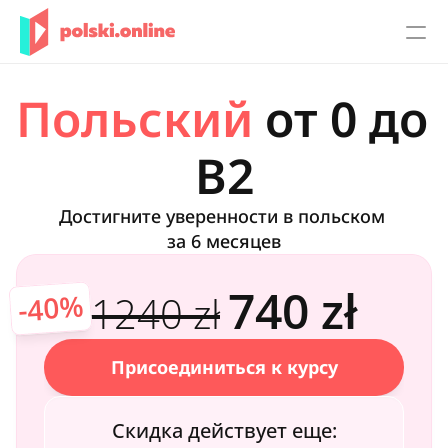
Индивидуальные уроки
Польский
 от 0 до 
Вход для студентов
B2
Наш блог
Достигните уверенности в польском 
Курс польської мови для початківців
за 6 месяцев
Вигідна пропозиція
Від 0 до B2
740 zł
1240 zł
-40%
Нова пропозиція
Індивідуальні уроки польської мови
Курс «Розмовна польська» для середнього рівня
Курс "Часи польської мови"
Присоединиться к курсу
Скидка действует еще:
RESOURCES