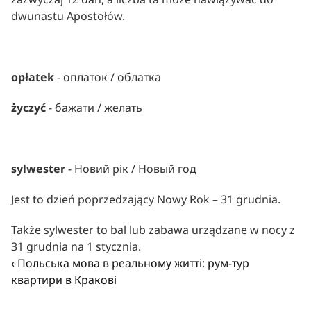
dwunastu Apostołów.
opłatek
 - оплаток / облатка
życzyć
 - бажати / желать
sylwester 
- Новий рік / Новый год
Jest to dzień poprzedzający Nowy Rok – 31 grudnia.
Także sylwester to bal lub zabawa urządzane w nocy z 
31 grudnia na 1 stycznia.
‹ Польська мова в реальному житті: рум-тур 
квартири в Кракові