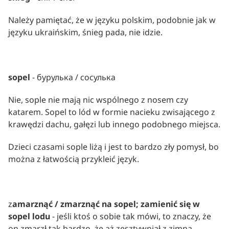
Należy pamiętać, że w języku polskim, podobnie jak w 
języku ukraińskim, śnieg pada, nie idzie.
sopel 
- бурулька / сосулька
Nie, sople nie mają nic wspólnego z nosem czy 
katarem. Sopel to lód w formie nacieku zwisającego z 
krawędzi dachu, gałęzi lub innego podobnego miejsca.
Dzieci czasami sople liżą i jest to bardzo zły pomysł, bo 
można z łatwością przykleić język.
z
amarznąć / zmarznąć na sopel; zamienić się w 
sopel lodu 
- jeśli ktoś o sobie tak mówi, to znaczy, że 
on zmarzł tak bardzo, że aż zesztywniał z zimna.