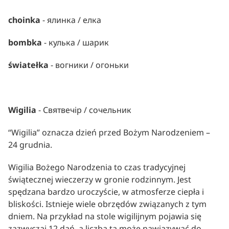
choinka
 - ялинка / елка
bombka
 - кулька / шарик
światełka
 - вогники / огоньки
Wigilia
 - Святвечір / сочельник
“Wigilia” oznacza dzień przed Bożym Narodzeniem – 
24 grudnia.
Wigilia Bożego Narodzenia to czas tradycyjnej 
świątecznej wieczerzy w gronie rodzinnym. Jest 
spędzana bardzo uroczyście, w atmosferze ciepła i 
bliskości. Istnieje wiele obrzędów związanych z tym 
dniem. Na przykład na stole wigilijnym pojawia się 
zazwyczaj 12 dań, a liczba ta może nawiązywać do 