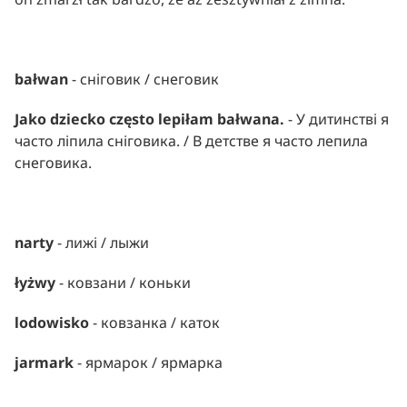
bałwan 
- сніговик / снеговик
Jako dziecko często lepiłam bałwana. 
- У дитинстві я 
часто ліпила сніговика. / В детстве я часто лепила 
снеговика.
narty 
- лижі / лыжи
łyżwy
 - ковзани / коньки
lodowisko 
- ковзанка / каток
jarmark 
- ярмарок / ярмарка