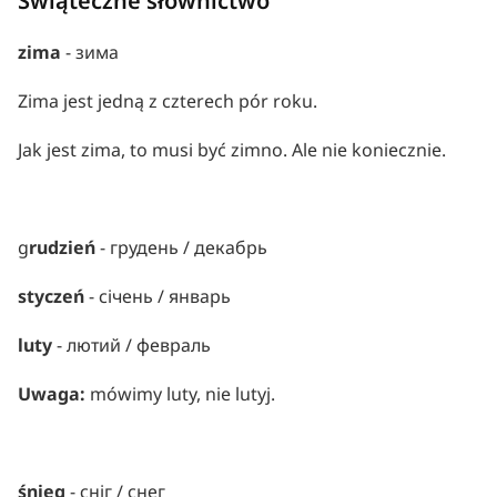
Świąteczne słownictwo
Docs
zima 
- зима
Zima jest jedną z czterech pór roku.
About
Jak jest zima, to musi być zimno. Ale nie koniecznie.
COMMUNITY
Join
g
rudzień 
- грудень / декабрь
Events
styczeń 
- січень / январь
luty
 - лютий / февраль
Experts
УКР
/
РУС
Uwaga:
 mówimy luty, nie lutyj.
Індивідуальні уроки
Наш блог
śnieg 
- сніг / снег